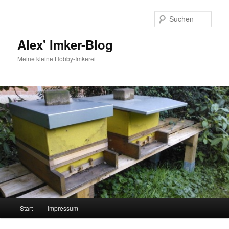
Zum
primären
Such
Inhalt
springen
Alex' Imker-Blog
Meine kleine Hobby-Imkerei
Hauptmenü
Start
Impressum