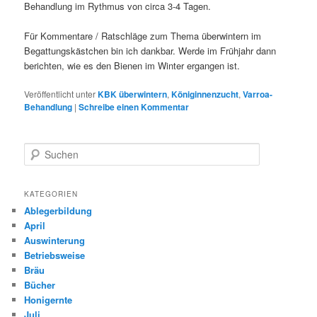
Behandlung im Rythmus von circa 3-4 Tagen.
Für Kommentare / Ratschläge zum Thema überwintern im
Begattungskästchen bin ich dankbar. Werde im Frühjahr dann
berichten, wie es den Bienen im Winter ergangen ist.
Veröffentlicht unter
KBK überwintern
,
Königinnenzucht
,
Varroa-
Behandlung
|
Schreibe einen Kommentar
S
u
c
h
KATEGORIEN
e
Ablegerbildung
n
April
Auswinterung
Betriebsweise
Bräu
Bücher
Honigernte
Juli