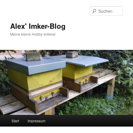
Zum
Zum
primären
sekundären
Such
Inhalt
Inhalt
springen
springen
Alex' Imker-Blog
Meine kleine Hobby-Imkerei
Hauptmenü
Start
Impressum