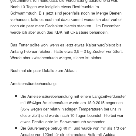
geschnitten. Ich hoffe,dass die Verdunstung ausreichend war.
Nach 10 Tagen war lediglich etwas Restfeuchte im
Schwammtuch. Bis jetzt sind jedenfalls noch ne Menge Bienen
vorhanden, falls es nochmal dazu kommt werde ich aber vorher
noch ein paar mehr Gedanken hierein stecken… Im Dezember
werde ich aber auch das KBK mit Oxalsäure behandeln.
Das Futter sollte wohl wenn es jetzt etwas Kälter wird/bleibt bis
Anfang Februar reichen. Hatte etwa 2,5 – 3 kg Zucker verfüttert.
Werde aber zwischendurch wiegen, sicher ist sicher.
Nochmal ein paar Details zum Ablauf:
Ameisensäurebehandlung:
Die Ameisensäurebehandlung mit einem Langzeitverdunster
mit 85%iger Ameisensäure wurde am 18.9.2015 begonnen
(85% wegen der relativ niedrigen Temperaturen bei uns in
dieser Zeit) und wurde nach 10 Tagen beendet. Hierbei war
etwas Restfeuchte im Schwammtuch vorhanden.
Die Säuremenge betrug 40 ml und wurde von mir als 1/3 der
Angabe von 120ml für ein einzargiges Volk mit Apidea-