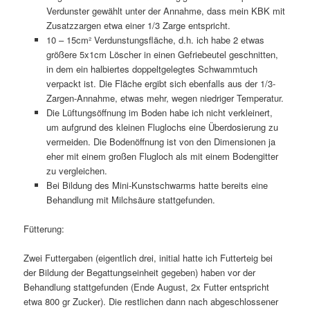
Verdunster gewählt unter der Annahme, dass mein KBK mit
Zusatzzargen etwa einer 1/3 Zarge entspricht.
10 – 15cm² Verdunstungsfläche, d.h. ich habe 2 etwas
größere 5x1cm Löscher in einen Gefriebeutel geschnitten,
in dem ein halbiertes doppeltgelegtes Schwammtuch
verpackt ist. Die Fläche ergibt sich ebenfalls aus der 1/3-
Zargen-Annahme, etwas mehr, wegen niedriger Temperatur.
Die Lüftungsöffnung im Boden habe ich nicht verkleinert,
um aufgrund des kleinen Fluglochs eine Überdosierung zu
vermeiden. Die Bodenöffnung ist von den Dimensionen ja
eher mit einem großen Flugloch als mit einem Bodengitter
zu vergleichen.
Bei Bildung des Mini-Kunstschwarms hatte bereits eine
Behandlung mit Milchsäure stattgefunden.
Fütterung:
Zwei Futtergaben (eigentlich drei, initial hatte ich Futterteig bei
der Bildung der Begattungseinheit gegeben) haben vor der
Behandlung stattgefunden (Ende August, 2x Futter entspricht
etwa 800 gr Zucker). Die restlichen dann nach abgeschlossener